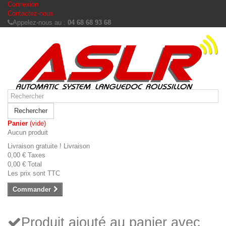
Connexion
Contactez-nous
Appelez-nous au :
04 68 68 93 68
Rechercher
Panier
(vide)
Aucun produit
Livraison gratuite !
Livraison
0,00 €
Taxes
0,00 €
Total
Les prix sont TTC
Commander
Produit ajouté au panier avec